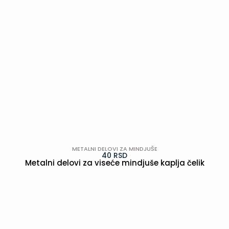
METALNI DELOVI ZA MINDJUŠE
40
RSD
Metalni delovi za viseće mindjuše kaplja čelik
POGLEDAJ