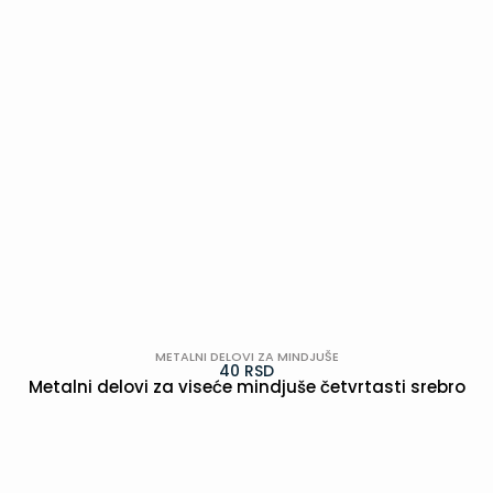
METALNI DELOVI ZA MINDJUŠE
40
RSD
Metalni delovi za viseće mindjuše četvrtasti srebro
POGLEDAJ