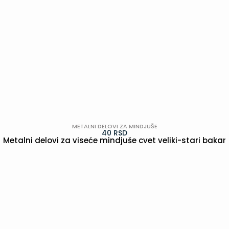
METALNI DELOVI ZA MINDJUŠE
40
RSD
Metalni delovi za viseće mindjuše cvet veliki-stari bakar
POGLEDAJ