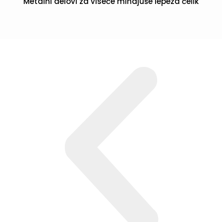
Metalni delovi za viseće mindjuše lepeza čelik
POGLEDAJ