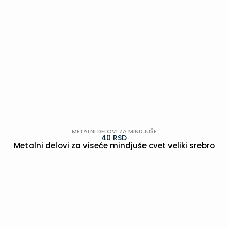
METALNI DELOVI ZA MINDJUŠE
40
RSD
Metalni delovi za viseće mindjuše cvet veliki srebro
POGLEDAJ