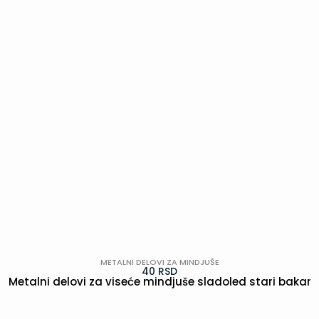
METALNI DELOVI ZA MINDJUŠE
40
RSD
Metalni delovi za viseće mindjuše sladoled stari bakar
POGLEDAJ