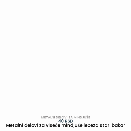
POGLEDAJ
METALNI DELOVI ZA MINDJUŠE
40
RSD
Metalni delovi za viseće mindjuše lepeza stari bakar