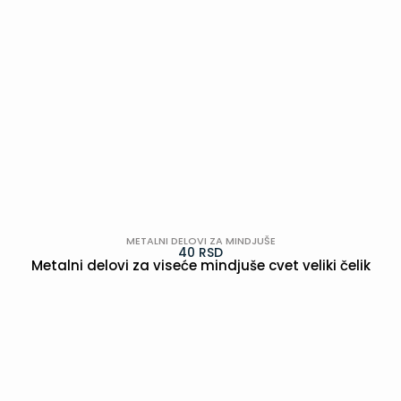
METALNI DELOVI ZA MINDJUŠE
40
RSD
Metalni delovi za viseće mindjuše cvet veliki čelik
POGLEDAJ