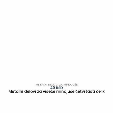
METALNI DELOVI ZA MINDJUŠE
40
RSD
Metalni delovi za viseće mindjuše četvrtasti čelik
POGLEDAJ