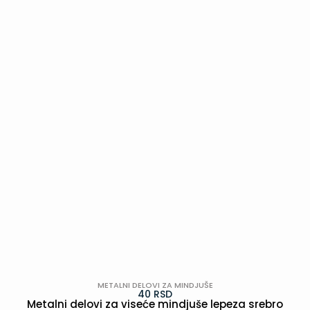
POGLEDAJ
METALNI DELOVI ZA MINDJUŠE
40
RSD
Metalni delovi za viseće mindjuše lepeza srebro