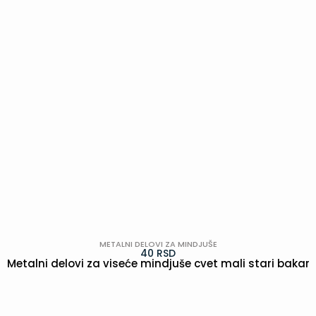
METALNI DELOVI ZA MINDJUŠE
40
RSD
Metalni delovi za viseće mindjuše cvet mali stari bakar
POGLEDAJ