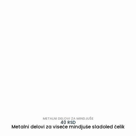
POGLEDAJ
METALNI DELOVI ZA MINDJUŠE
40
RSD
Metalni delovi za viseće mindjuše sladoled čelik