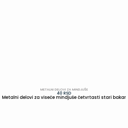
METALNI DELOVI ZA MINDJUŠE
40
RSD
Metalni delovi za viseće mindjuše četvrtasti stari bakar
POGLEDAJ