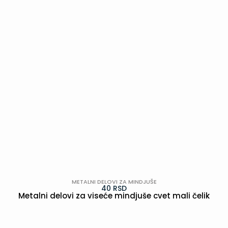
METALNI DELOVI ZA MINDJUŠE
40
RSD
Metalni delovi za viseće mindjuše cvet mali čelik
POGLEDAJ