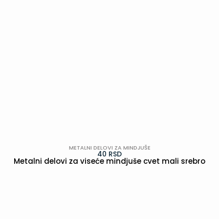
METALNI DELOVI ZA MINDJUŠE
40
RSD
Metalni delovi za viseće mindjuše cvet mali srebro
POGLEDAJ