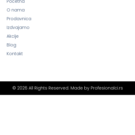
Početna
O nama
Prodavnica
Izdvajamo
Akcije
Blog
Kontakt
© 2026 All Rights Reserved. Made by
Profesionalci.rs