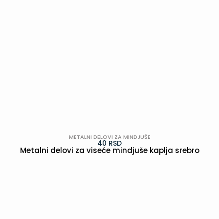
METALNI DELOVI ZA MINDJUŠE
40
RSD
Metalni delovi za viseće mindjuše kaplja srebro
POGLEDAJ