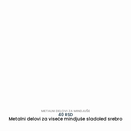
METALNI DELOVI ZA MINDJUŠE
40
RSD
Metalni delovi za viseće mindjuše sladoled srebro