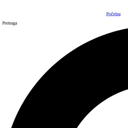
Skočite
na
Početna
sadržaj
Pretraga