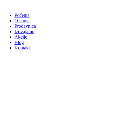
Skočite
na
Početna
sadržaj
O nama
Prodavnica
Izdvajamo
Akcije
Blog
Kontakt