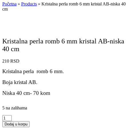
Početna
»
Products
»
Kristalna perla romb 6 mm kristal AB-niska 40
cm
Kristalna perla romb 6 mm kristal AB-niska
40 cm
210
RSD
Kristalna perla romb 6 mm.
Boja kristal AB.
Niska 40 cm- 70 kom
5 na zalihama
Kristalna
perla
Dodaj u korpu
romb