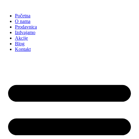
Skočite
na
Početna
sadržaj
O nama
Prodavnica
Izdvajamo
Akcije
Blog
Kontakt