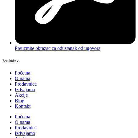
Preuzmite obrazac za odustanak od ugovora
Brzi linkovi
Početna
O nama
Prodavnica
Izdvajamo
Akcije
Blog
Kontakt
Početna
O nama
Prodavnica
Izdvajamo