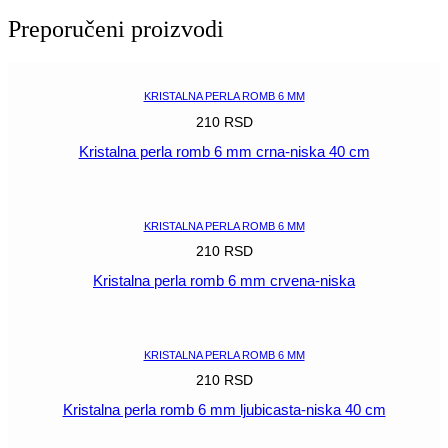
6
Preporučeni proizvodi
mm
kristal
AB-
niska
KRISTALNA PERLA ROMB 6 MM
40
210
RSD
cm
količina
Kristalna perla romb 6 mm crna-niska 40 cm
POGLEDAJ
KRISTALNA PERLA ROMB 6 MM
210
RSD
Kristalna perla romb 6 mm crvena-niska
POGLEDAJ
KRISTALNA PERLA ROMB 6 MM
210
RSD
Kristalna perla romb 6 mm ljubicasta-niska 40 cm
POGLEDAJ