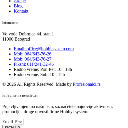
Akcije
Blog
Kontakt
Informacije
Vojvode Dobrnjca 44, stan 1
11000 Beograd
Email: office@hobbitsystem.com
Mob: 064/643-76-26
Mob: 064/643-76-27
Fiksni: 011/241-32-46
Radno vreme: Pon-Pet: 10 - 18h
Radno vreme: Sub: 10 - 15h
© 2026 All Rights Reserved. Made by
Profesionalci.rs
Prijavi se na newsletter
Prijavljivanjem na našu listu, saznaćetete najnovije aktivnosti,
promocije i druge novosti firme Hobbyt system.
Email
SIGN UP