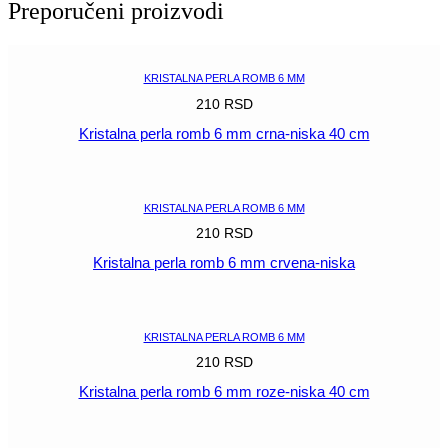
Preporučeni proizvodi
mm
tamno
zelena-
niska
KRISTALNA PERLA ROMB 6 MM
40
210
RSD
cm
količina
Kristalna perla romb 6 mm crna-niska 40 cm
POGLEDAJ
KRISTALNA PERLA ROMB 6 MM
210
RSD
Kristalna perla romb 6 mm crvena-niska
POGLEDAJ
KRISTALNA PERLA ROMB 6 MM
210
RSD
Kristalna perla romb 6 mm roze-niska 40 cm
POGLEDAJ