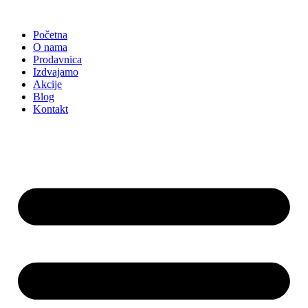
Skočite
na
Početna
sadržaj
O nama
Prodavnica
Izdvajamo
Akcije
Blog
Kontakt