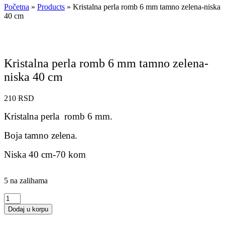
Početna
»
Products
»
Kristalna perla romb 6 mm tamno zelena-niska
40 cm
Kristalna perla romb 6 mm tamno zelena-
niska 40 cm
210
RSD
Kristalna perla romb 6 mm.
Boja tamno zelena.
Niska 40 cm-70 kom
5 na zalihama
Kristalna
perla
Dodaj u korpu
romb
6