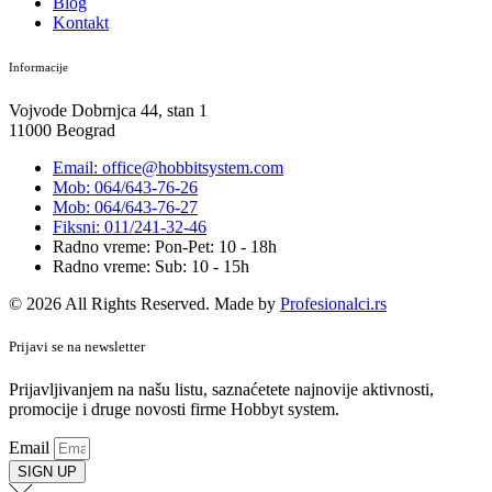
Blog
Kontakt
Informacije
Vojvode Dobrnjca 44, stan 1
11000 Beograd
Email: office@hobbitsystem.com
Mob: 064/643-76-26
Mob: 064/643-76-27
Fiksni: 011/241-32-46
Radno vreme: Pon-Pet: 10 - 18h
Radno vreme: Sub: 10 - 15h
© 2026 All Rights Reserved. Made by
Profesionalci.rs
Prijavi se na newsletter
Prijavljivanjem na našu listu, saznaćetete najnovije aktivnosti,
promocije i druge novosti firme Hobbyt system.
Email
SIGN UP