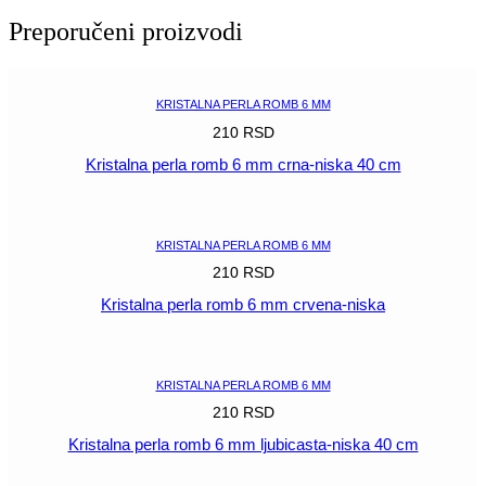
6
Preporučeni proizvodi
mm
akvamarin-
svetlo
plava
KRISTALNA PERLA ROMB 6 MM
količina
210
RSD
Kristalna perla romb 6 mm crna-niska 40 cm
POGLEDAJ
KRISTALNA PERLA ROMB 6 MM
210
RSD
Kristalna perla romb 6 mm crvena-niska
POGLEDAJ
KRISTALNA PERLA ROMB 6 MM
210
RSD
Kristalna perla romb 6 mm ljubicasta-niska 40 cm
POGLEDAJ