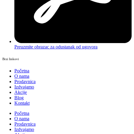
Preuzmite obrazac za odustanak od ugovora
Brzi linkovi
Početna
O nama
Prodavnica
Izdvajamo
Akcije
Blog
Kontakt
Početna
O nama
Prodavnica
Izdvajamo