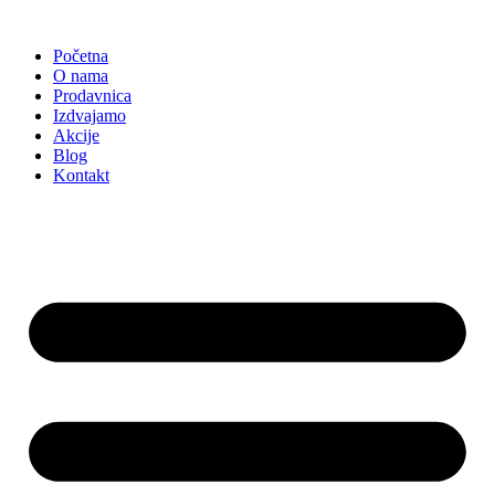
Skočite
na
Početna
sadržaj
O nama
Prodavnica
Izdvajamo
Akcije
Blog
Kontakt