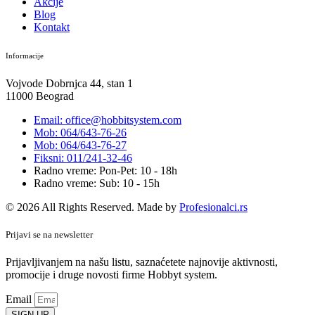
Akcije
Blog
Kontakt
Informacije
Vojvode Dobrnjca 44, stan 1
11000 Beograd
Email: office@hobbitsystem.com
Mob: 064/643-76-26
Mob: 064/643-76-27
Fiksni: 011/241-32-46
Radno vreme: Pon-Pet: 10 - 18h
Radno vreme: Sub: 10 - 15h
© 2026 All Rights Reserved. Made by
Profesionalci.rs
Prijavi se na newsletter
Prijavljivanjem na našu listu, saznaćetete najnovije aktivnosti,
promocije i druge novosti firme Hobbyt system.
Email
SIGN UP