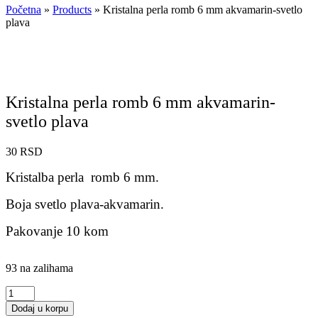
Početna
»
Products
»
Kristalna perla romb 6 mm akvamarin-svetlo
plava
Kristalna perla romb 6 mm akvamarin-
svetlo plava
30
RSD
Kristalba perla romb 6 mm.
Boja svetlo plava-akvamarin.
Pakovanje 10 kom
93 na zalihama
Kristalna
perla
Dodaj u korpu
romb