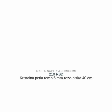
KRISTALNA PERLA ROMB 6 MM
210
RSD
Kristalna perla romb 6 mm roze-niska 40 cm
POGLEDAJ