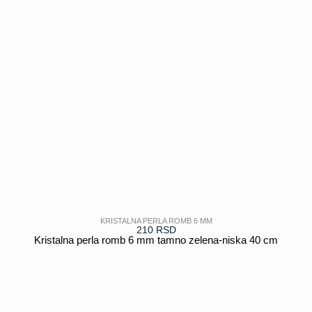
KRISTALNA PERLA ROMB 6 MM
210
RSD
Kristalna perla romb 6 mm tamno zelena-niska 40 cm
POGLEDAJ