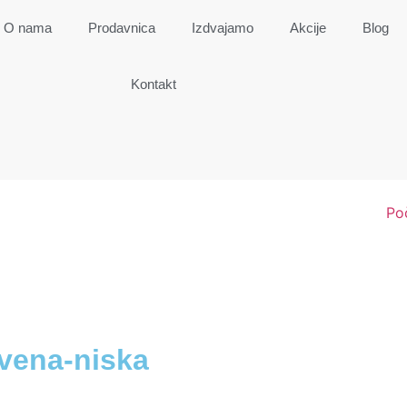
O nama
Prodavnica
Izdvajamo
Akcije
Blog
Kontakt
Po
rvena-niska