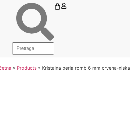
četna
»
Products
»
Kristalna perla romb 6 mm crvena-niska