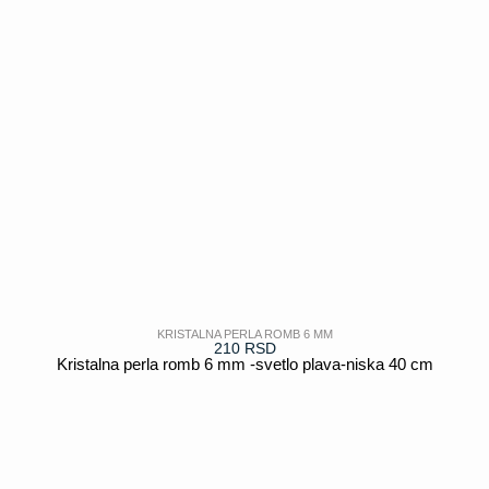
KRISTALNA PERLA ROMB 6 MM
210
RSD
Kristalna perla romb 6 mm -svetlo plava-niska 40 cm
POGLEDAJ