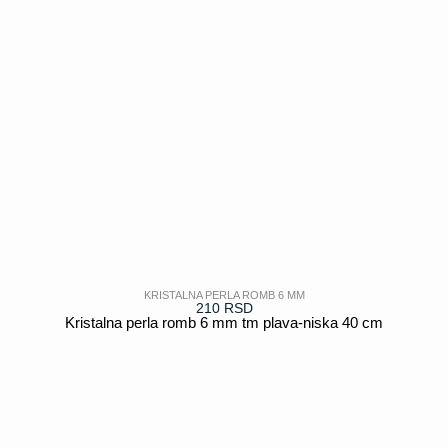
KRISTALNA PERLA ROMB 6 MM
210
RSD
Kristalna perla romb 6 mm tm plava-niska 40 cm
POGLEDAJ