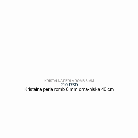
KRISTALNA PERLA ROMB 6 MM
210
RSD
Kristalna perla romb 6 mm crna-niska 40 cm
POGLEDAJ