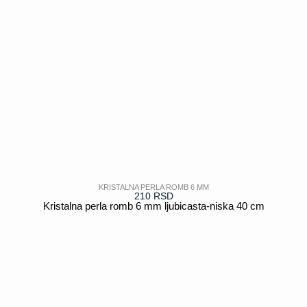
KRISTALNA PERLA ROMB 6 MM
210
RSD
Kristalna perla romb 6 mm ljubicasta-niska 40 cm
POGLEDAJ