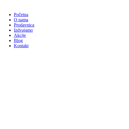
Skočite
na
Početna
sadržaj
O nama
Prodavnica
Izdvajamo
Akcije
Blog
Kontakt