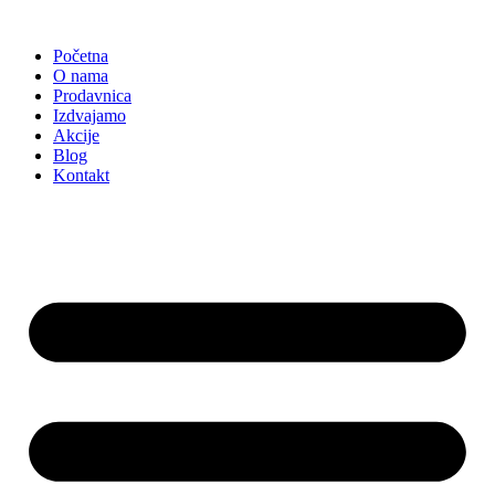
Skočite
na
Početna
sadržaj
O nama
Prodavnica
Izdvajamo
Akcije
Blog
Kontakt