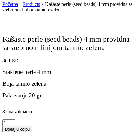
Početna
»
Products
»
Kašaste perle (seed beads) 4 mm providna sa
srebrnom linijom tamno zelena
Kašaste perle (seed beads) 4 mm providna
sa srebrnom linijom tamno zelena
80
RSD
Staklene perle 4 mm.
Boja tamno zelena.
Pakovanje 20 gr
82 na zalihama
Kašaste
perle
Dodaj u korpu
(seed
beads)