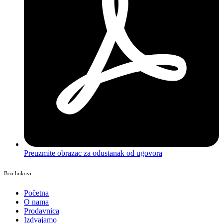
Preuzmite obrazac za odustanak od ugovora
Brzi linkovi
Početna
O nama
Prodavnica
Izdvajamo