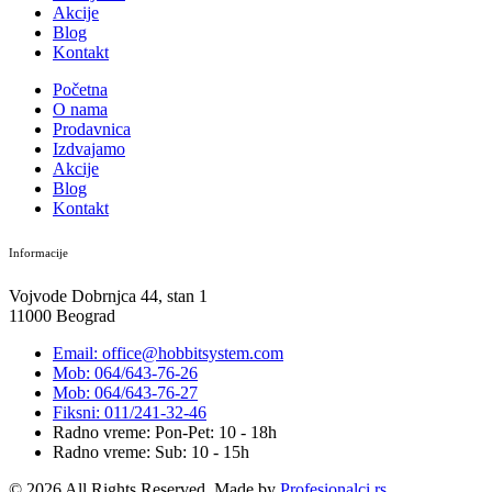
Akcije
Blog
Kontakt
Početna
O nama
Prodavnica
Izdvajamo
Akcije
Blog
Kontakt
Informacije
Vojvode Dobrnjca 44, stan 1
11000 Beograd
Email: office@hobbitsystem.com
Mob: 064/643-76-26
Mob: 064/643-76-27
Fiksni: 011/241-32-46
Radno vreme: Pon-Pet: 10 - 18h
Radno vreme: Sub: 10 - 15h
© 2026 All Rights Reserved. Made by
Profesionalci.rs