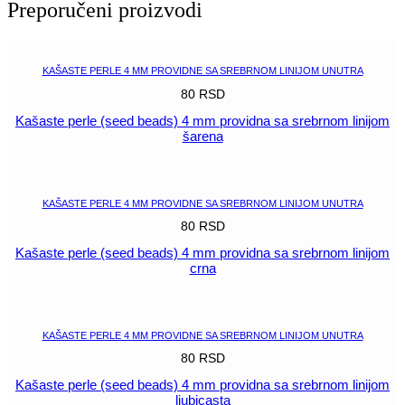
Preporučeni proizvodi
4
mm
providna
sa
KAŠASTE PERLE 4 MM PROVIDNE SA SREBRNOM LINIJOM UNUTRA
srebrnom
80
RSD
linijom
tamno
Kašaste perle (seed beads) 4 mm providna sa srebrnom linijom
zelena
šarena
količina
POGLEDAJ
KAŠASTE PERLE 4 MM PROVIDNE SA SREBRNOM LINIJOM UNUTRA
80
RSD
Kašaste perle (seed beads) 4 mm providna sa srebrnom linijom
crna
POGLEDAJ
KAŠASTE PERLE 4 MM PROVIDNE SA SREBRNOM LINIJOM UNUTRA
80
RSD
Kašaste perle (seed beads) 4 mm providna sa srebrnom linijom
ljubicasta