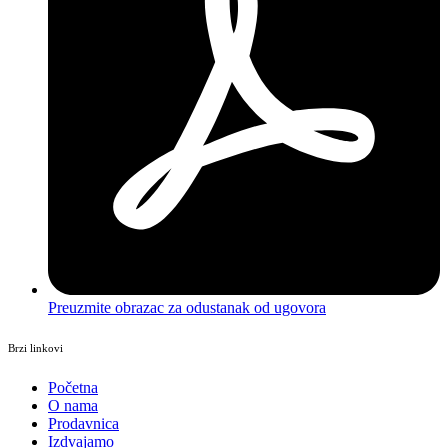
Preuzmite obrazac za odustanak od ugovora
Brzi linkovi
Početna
O nama
Prodavnica
Izdvajamo