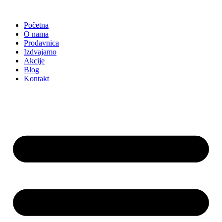
Skočite
na
Početna
sadržaj
O nama
Prodavnica
Izdvajamo
Akcije
Blog
Kontakt