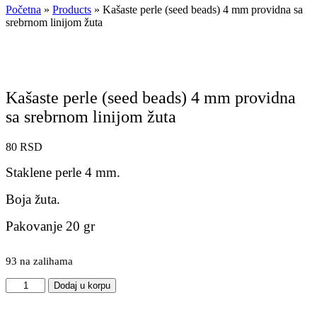
Početna
»
Products
»
Kašaste perle (seed beads) 4 mm providna sa
srebrnom linijom žuta
Kašaste perle (seed beads) 4 mm providna
sa srebrnom linijom žuta
80
RSD
Staklene perle 4 mm.
Boja žuta.
Pakovanje 20 gr
93 na zalihama
Kašaste
Dodaj u korpu
perle
(seed