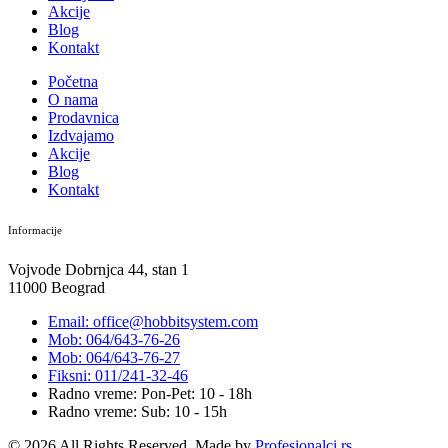
Akcije
Blog
Kontakt
Početna
O nama
Prodavnica
Izdvajamo
Akcije
Blog
Kontakt
Informacije
Vojvode Dobrnjca 44, stan 1
11000 Beograd
Email: office@hobbitsystem.com
Mob: 064/643-76-26
Mob: 064/643-76-27
Fiksni: 011/241-32-46
Radno vreme: Pon-Pet: 10 - 18h
Radno vreme: Sub: 10 - 15h
© 2026 All Rights Reserved. Made by
Profesionalci.rs