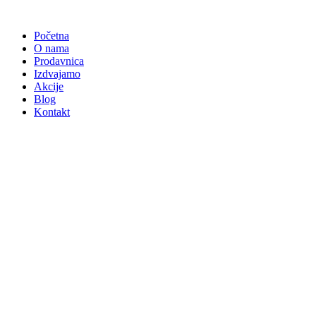
Skočite
na
Početna
sadržaj
O nama
Prodavnica
Izdvajamo
Akcije
Blog
Kontakt