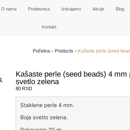
O nama
Prodavnica
Izdvajamo
Akcije
Blog
Kontakt
Početna
»
Products
»
Kašaste perle (seed bead
Kašaste perle (seed beads) 4 mm 
svetlo zelena
80
RSD
Staklene perle 4 mm.
Boja svetlo zelena.
Pakovanje 20 gr