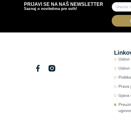
PRIJAVI SE NA NAŠ NEWSLETTER
Saznaj o novitetima pre svih!
Linko
Uslovi
Uslovi
Politik
Prava 
Izjava
Preuzm
ugovo