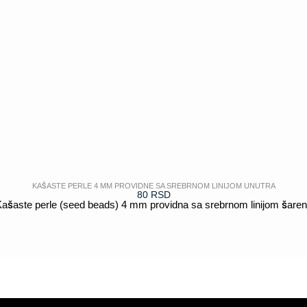
KAŠASTE PERLE 4 MM PROVIDNE SA SREBRNOM LINIJOM UNUTRA
80
RSD
ašaste perle (seed beads) 4 mm providna sa srebrnom linijom šare
POGLEDAJ