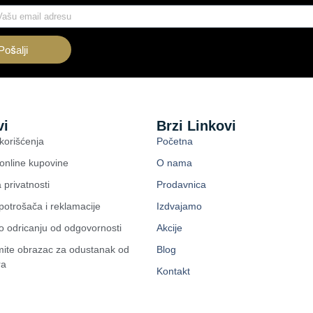
Pošalji
vi
Brzi Linkovi
 korišćenja
Početna
 online kupovine
O nama
a privatnosti
Prodavnica
potrošača i reklamacije
Izdvajamo
 o odricanju od odgovornosti
Akcije
ite obrazac za odustanak od
Blog
ra
Kontakt