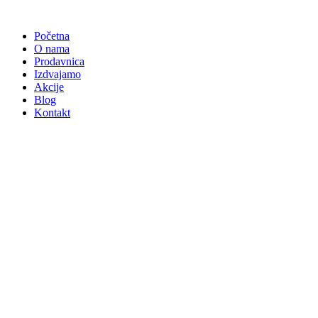
Skočite
na
Početna
sadržaj
O nama
Prodavnica
Izdvajamo
Akcije
Blog
Kontakt