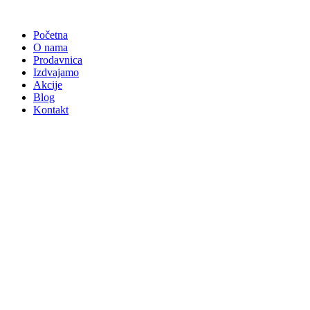
Skočite
na
Početna
sadržaj
O nama
Prodavnica
Izdvajamo
Akcije
Blog
Kontakt