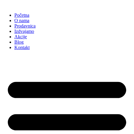
Skočite
na
Početna
sadržaj
O nama
Prodavnica
Izdvajamo
Akcije
Blog
Kontakt