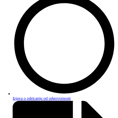
Izjava o odricanju od odgovornosti