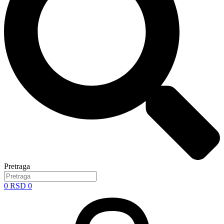
Pretraga
0
RSD
0