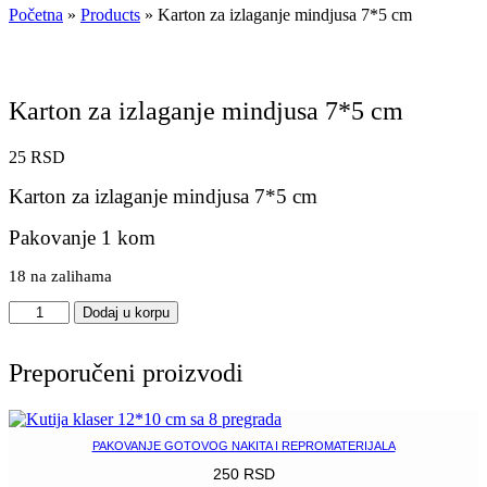
Početna
»
Products
»
Karton za izlaganje mindjusa 7*5 cm
Karton za izlaganje mindjusa 7*5 cm
25
RSD
Karton za izlaganje mindjusa 7*5 cm
Pakovanje 1 kom
18 na zalihama
Karton
Dodaj u korpu
za
izlaganje
mindjusa
Preporučeni proizvodi
7*5
cm
količina
PAKOVANJE GOTOVOG NAKITA I REPROMATERIJALA
250
RSD