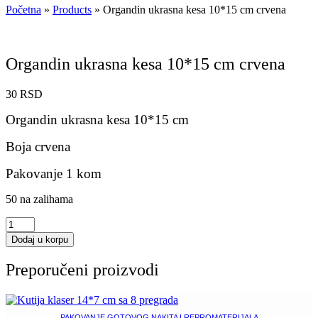
Početna
»
Products
»
Organdin ukrasna kesa 10*15 cm crvena
Organdin ukrasna kesa 10*15 cm crvena
30
RSD
Organdin ukrasna kesa 10*15 cm
Boja crvena
Pakovanje 1 kom
50 na zalihama
Organdin
ukrasna
Dodaj u korpu
kesa
10*15
Preporučeni proizvodi
cm
crvena
količina
PAKOVANJE GOTOVOG NAKITA I REPROMATERIJALA