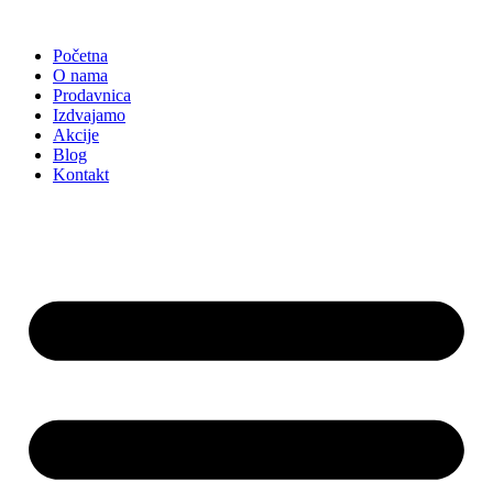
Skočite
na
Početna
sadržaj
O nama
Prodavnica
Izdvajamo
Akcije
Blog
Kontakt