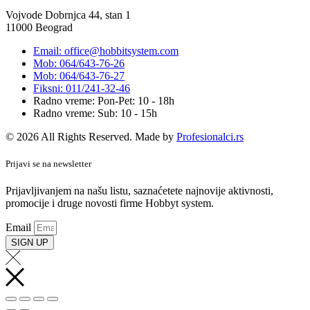
Vojvode Dobrnjca 44, stan 1
11000 Beograd
Email: office@hobbitsystem.com
Mob: 064/643-76-26
Mob: 064/643-76-27
Fiksni: 011/241-32-46
Radno vreme: Pon-Pet: 10 - 18h
Radno vreme: Sub: 10 - 15h
© 2026 All Rights Reserved. Made by
Profesionalci.rs
Prijavi se na newsletter
Prijavljivanjem na našu listu, saznaćetete najnovije aktivnosti,
promocije i druge novosti firme Hobbyt system.
Email
SIGN UP