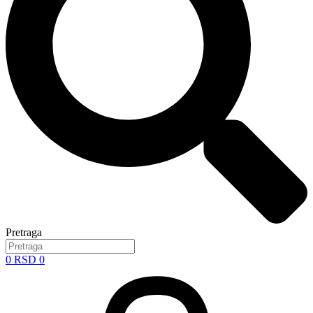
Pretraga
0
RSD
0