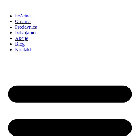
Skočite
na
Početna
sadržaj
O nama
Prodavnica
Izdvajamo
Akcije
Blog
Kontakt