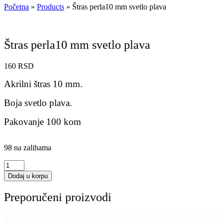
Početna
»
Products
»
Štras perla10 mm svetlo plava
Štras perla10 mm svetlo plava
160
RSD
Akrilni štras 10 mm.
Boja svetlo plava.
Pakovanje 100 kom
98 na zalihama
Štras
perla10
Dodaj u korpu
mm
svetlo
Preporučeni proizvodi
plava
količina