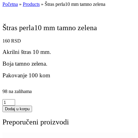
Početna
»
Products
»
Štras perla10 mm tamno zelena
Štras perla10 mm tamno zelena
160
RSD
Akrilni štras 10 mm.
Boja tamno zelena.
Pakovanje 100 kom
98 na zalihama
Štras
perla10
Dodaj u korpu
mm
tamno
Preporučeni proizvodi
zelena
količina