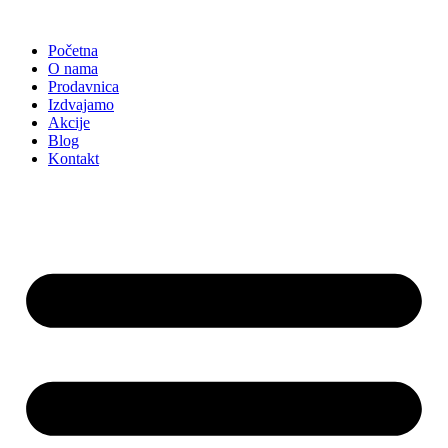
Skočite
na
Početna
sadržaj
O nama
Prodavnica
Izdvajamo
Akcije
Blog
Kontakt