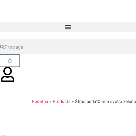
Početna
»
Products
»
Štras perla10 mm svetlo zelena