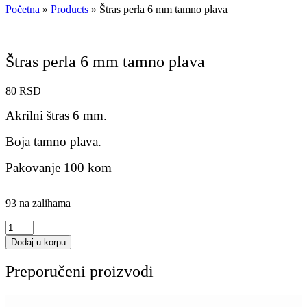
Početna
»
Products
»
Štras perla 6 mm tamno plava
Štras perla 6 mm tamno plava
80
RSD
Akrilni štras 6 mm.
Boja tamno plava.
Pakovanje 100 kom
93 na zalihama
Štras
perla
Dodaj u korpu
6
mm
Preporučeni proizvodi
tamno
plava
količina