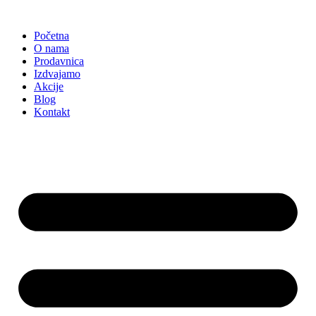
Skočite
na
Početna
sadržaj
O nama
Prodavnica
Izdvajamo
Akcije
Blog
Kontakt