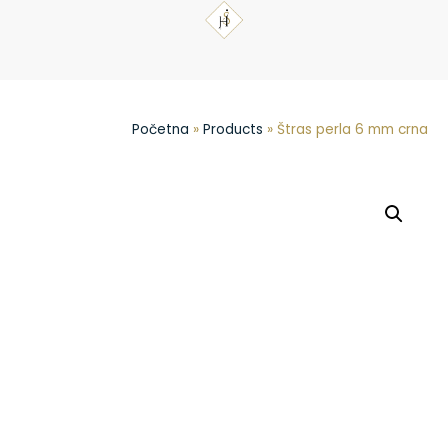
Početna
»
Products
»
Štras perla 6 mm crna