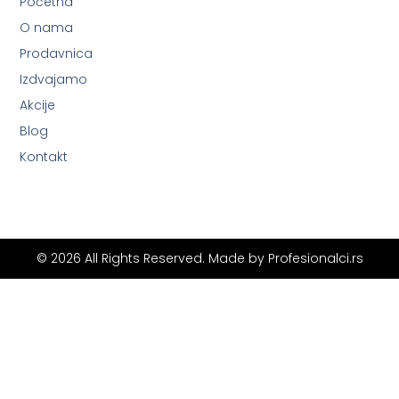
Početna
O nama
Prodavnica
Izdvajamo
Akcije
Blog
Kontakt
© 2026 All Rights Reserved. Made by
Profesionalci.rs