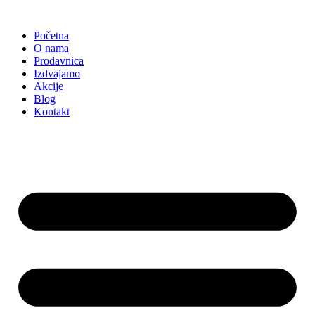
Skočite
na
Početna
sadržaj
O nama
Prodavnica
Izdvajamo
Akcije
Blog
Kontakt