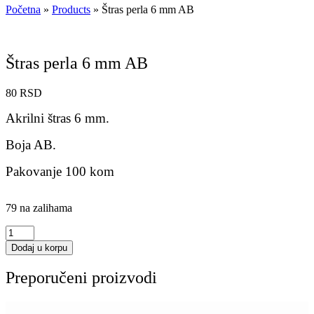
Početna
»
Products
»
Štras perla 6 mm AB
Štras perla 6 mm AB
80
RSD
Akrilni štras 6 mm.
Boja AB.
Pakovanje 100 kom
79 na zalihama
Štras
perla
Dodaj u korpu
6
mm
Preporučeni proizvodi
AB
količina