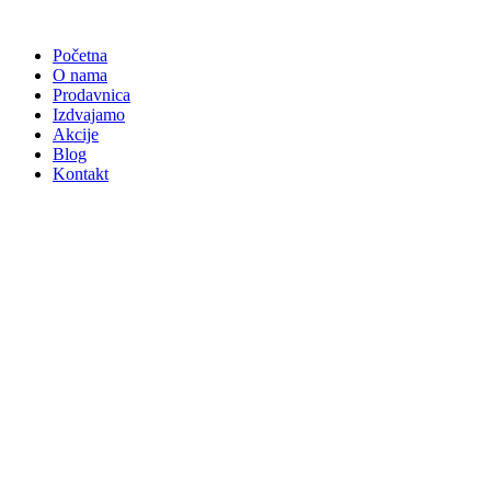
Skočite
na
Početna
sadržaj
O nama
Prodavnica
Izdvajamo
Akcije
Blog
Kontakt