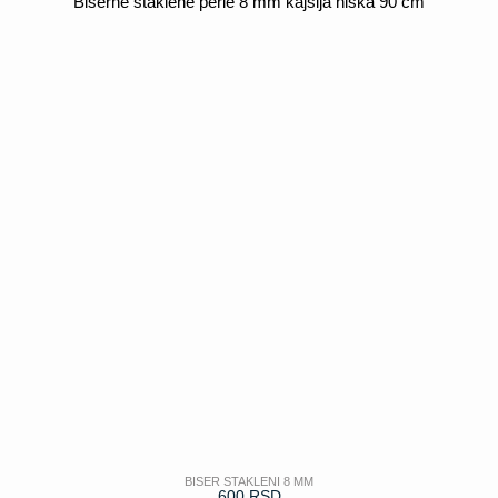
Biserne staklene perle 8 mm kajsija niska 90 cm
POGLEDAJ
BISER STAKLENI 8 MM
600
RSD