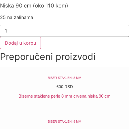
Niska 90 cm (oko 110 kom)
25 na zalihama
Biserne
staklene
perle
8
Dodaj u korpu
mm
zlatna
Preporučeni proizvodi
niska
90
cm
količina
BISER STAKLENI 8 MM
600
RSD
Biserne staklene perle 8 mm crvena niska 90 cm
POGLEDAJ
BISER STAKLENI 8 MM