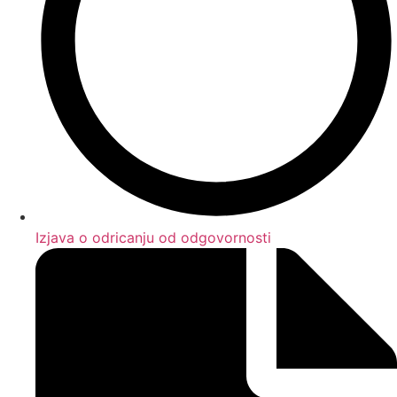
Izjava o odricanju od odgovornosti