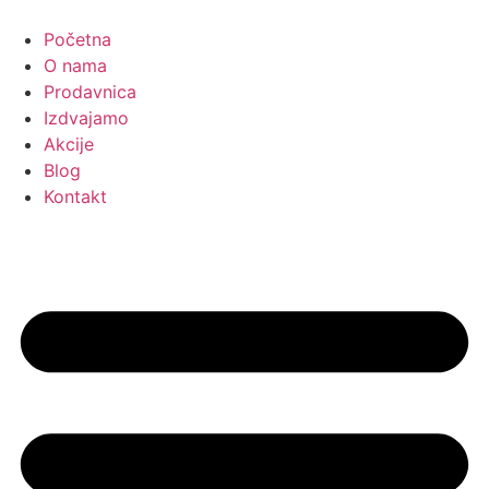
Skočite
na
Početna
sadržaj
O nama
Prodavnica
Izdvajamo
Akcije
Blog
Kontakt