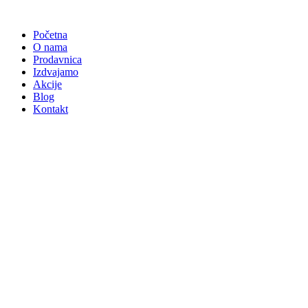
Skočite
na
Početna
sadržaj
O nama
Prodavnica
Izdvajamo
Akcije
Blog
Kontakt