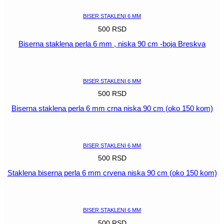
niska
90
BISER STAKLENI 6 MM
cm
500
RSD
(oko
150
Biserna staklena perla 6 mm , niska 90 cm -boja Breskva
kom)
količina
POGLEDAJ
BISER STAKLENI 6 MM
500
RSD
Biserna staklena perla 6 mm crna niska 90 cm (oko 150 kom)
POGLEDAJ
BISER STAKLENI 6 MM
500
RSD
Staklena biserna perla 6 mm crvena niska 90 cm (oko 150 kom)
POGLEDAJ
BISER STAKLENI 6 MM
500
RSD