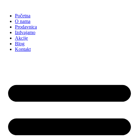
Skočite
na
Početna
sadržaj
O nama
Prodavnica
Izdvajamo
Akcije
Blog
Kontakt