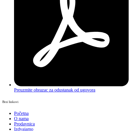
Preuzmite obrazac za odustanak od ugovora
Brzi linkovi
Početna
O nama
Prodavnica
Izdvajamo