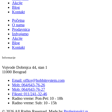
Akcije
Blog
Kontakt
Početna
O nama
Prodavnica
Izdvajamo
Akcije
Blog
Kontakt
Informacije
Vojvode Dobrnjca 44, stan 1
11000 Beograd
Email: office@hobbitsystem.com
Mob: 064/643-76-26
Mob: 064/643-76-27
Fiksni: 011/241-32-46
Radno vreme: Pon-Pet: 10 - 18h
Radno vreme: Sub: 10 - 15h
© 2026 All Rights Reserved. Made by
Profesionalci.rs