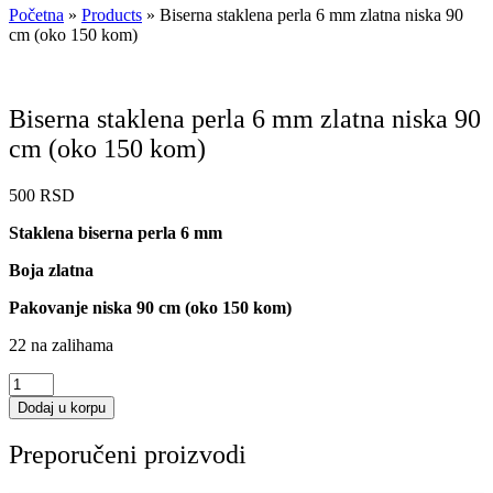
Početna
»
Products
»
Biserna staklena perla 6 mm zlatna niska 90
cm (oko 150 kom)
Biserna staklena perla 6 mm zlatna niska 90
cm (oko 150 kom)
500
RSD
Staklena biserna perla 6 mm
Boja zlatna
Pakovanje niska 90 cm (oko 150 kom)
22 na zalihama
Biserna
staklena
Dodaj u korpu
perla
6
Preporučeni proizvodi
mm
zlatna