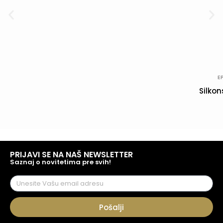
E
Silkon
PRIJAVI SE NA NAŠ NEWSLETTER
Saznaj o novitetima pre svih!
Pošalji