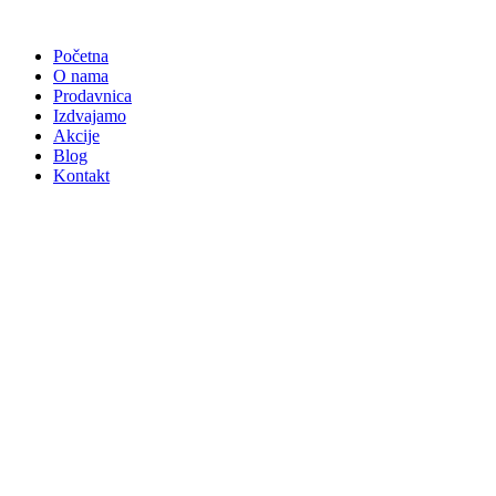
Skočite
na
Početna
sadržaj
O nama
Prodavnica
Izdvajamo
Akcije
Blog
Kontakt