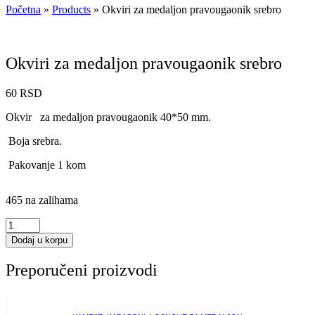
Početna
»
Products
»
Okviri za medaljon pravougaonik srebro
Okviri za medaljon pravougaonik srebro
60
RSD
Okvir za medaljon pravougaonik 40*50 mm.
Boja srebra.
Pakovanje 1 kom
465 na zalihama
Okviri
za
Dodaj u korpu
medaljon
pravougaonik
Preporučeni proizvodi
srebro
količina