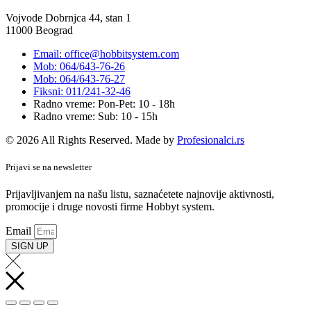
Vojvode Dobrnjca 44, stan 1
11000 Beograd
Email: office@hobbitsystem.com
Mob: 064/643-76-26
Mob: 064/643-76-27
Fiksni: 011/241-32-46
Radno vreme: Pon-Pet: 10 - 18h
Radno vreme: Sub: 10 - 15h
© 2026 All Rights Reserved. Made by
Profesionalci.rs
Prijavi se na newsletter
Prijavljivanjem na našu listu, saznaćetete najnovije aktivnosti,
promocije i druge novosti firme Hobbyt system.
Email
SIGN UP