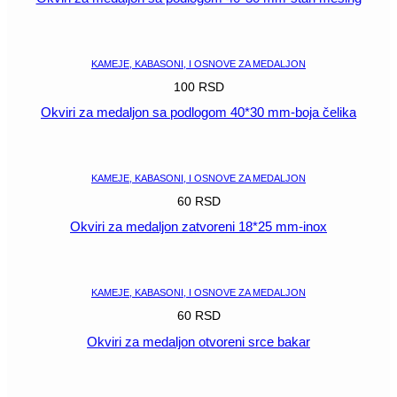
POGLEDAJ
KAMEJE, KABASONI, I OSNOVE ZA MEDALJON
100
RSD
Okviri za medaljon sa podlogom 40*30 mm-boja čelika
POGLEDAJ
KAMEJE, KABASONI, I OSNOVE ZA MEDALJON
60
RSD
Okviri za medaljon zatvoreni 18*25 mm-inox
POGLEDAJ
KAMEJE, KABASONI, I OSNOVE ZA MEDALJON
60
RSD
Okviri za medaljon otvoreni srce bakar
POGLEDAJ