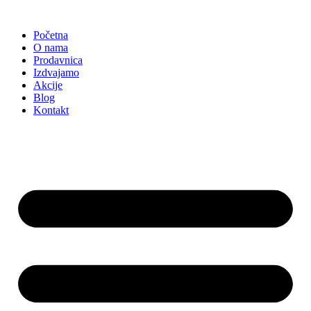
Skočite
na
Početna
sadržaj
O nama
Prodavnica
Izdvajamo
Akcije
Blog
Kontakt