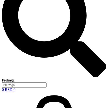
Pretraga
0
RSD
0