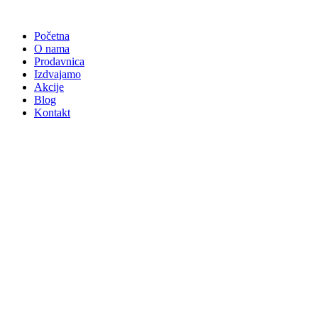
Skočite
na
Početna
sadržaj
O nama
Prodavnica
Izdvajamo
Akcije
Blog
Kontakt