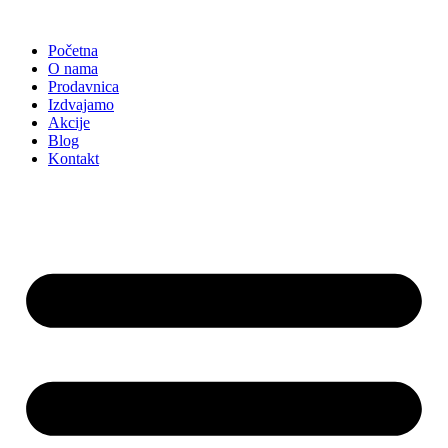
Skočite
na
Početna
sadržaj
O nama
Prodavnica
Izdvajamo
Akcije
Blog
Kontakt