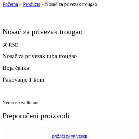
Početna
»
Products
»
Nosač za privezak trougao
Nosač za privezak trougao
30
RSD
Nosač za privezak tuba trougao
Boja čelika
Pakovanje 1 kom
Nema na zalihama
Preporučeni proizvodi
DRŽAČI ZA PRIVESKE