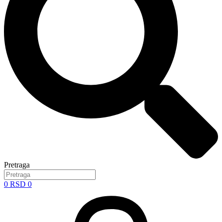
Pretraga
0
RSD
0