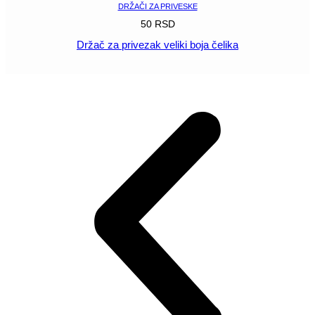
DRŽAČI ZA PRIVESKE
50
RSD
Držač za privezak veliki boja čelika
POGLEDAJ