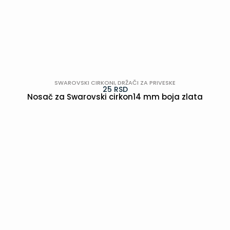
SWAROVSKI CIRKONI
,
DRŽAČI ZA PRIVESKE
25
RSD
Nosač za Swarovski cirkon14 mm boja zlata
POGLEDAJ