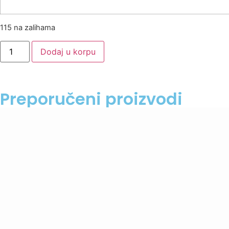
115 na zalihama
Dodaj u korpu
Preporučeni proizvodi