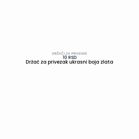
DRŽAČI ZA PRIVESKE
10
RSD
Držač za privezak ukrasni boja zlata
POGLEDAJ