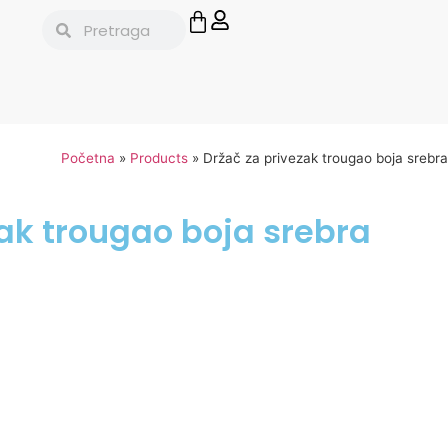
Početna
»
Products
»
Držač za privezak trougao boja srebra
zak trougao boja srebra