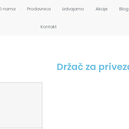
O nama
Prodavnica
Izdvajamo
Akcije
Blog
Kontakt
Držač za prive