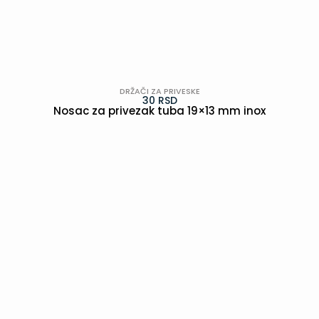
DRŽAČI ZA PRIVESKE
30
RSD
Nosac za privezak tuba 19×13 mm inox
POGLEDAJ