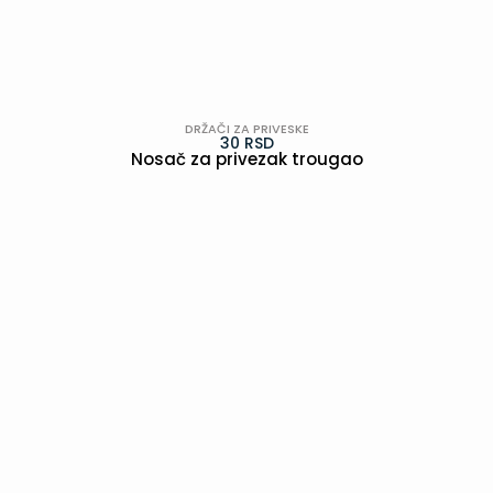
DRŽAČI ZA PRIVESKE
30
RSD
Nosač za privezak trougao
POGLEDAJ