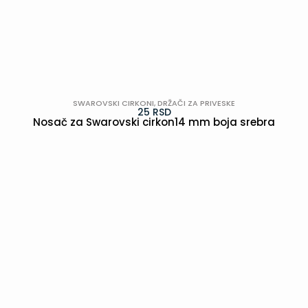
SWAROVSKI CIRKONI
,
DRŽAČI ZA PRIVESKE
25
RSD
Nosač za Swarovski cirkon14 mm boja srebra
POGLEDAJ