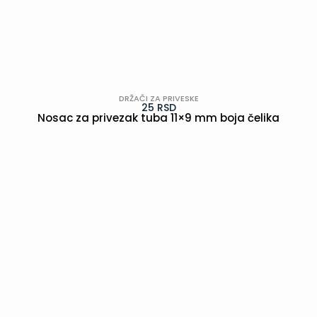
DRŽAČI ZA PRIVESKE
25
RSD
Nosac za privezak tuba 11×9 mm boja čelika
POGLEDAJ