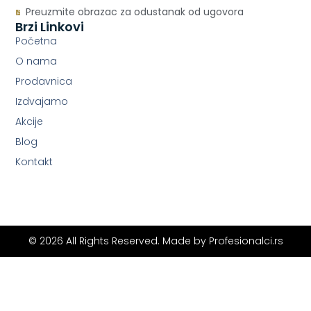
Preuzmite obrazac za odustanak od ugovora
Brzi Linkovi
Početna
O nama
Prodavnica
Izdvajamo
Akcije
Blog
Kontakt
© 2026 All Rights Reserved. Made by
Profesionalci.rs