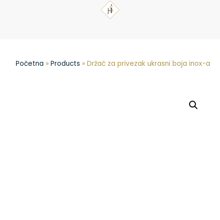
Početna
»
Products
»
Držač za privezak ukrasni boja inox-a