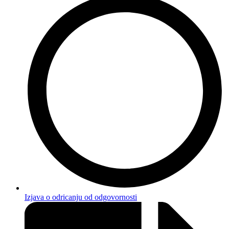
Izjava o odricanju od odgovornosti