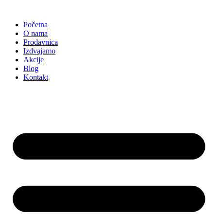
Skočite
na
Početna
sadržaj
O nama
Prodavnica
Izdvajamo
Akcije
Blog
Kontakt