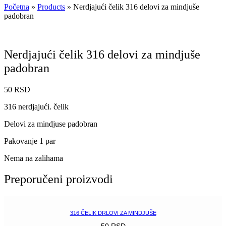
Početna
»
Products
»
Nerdjajući čelik 316 delovi za mindjuše
padobran
Nerdjajući čelik 316 delovi za mindjuše
padobran
50
RSD
316 nerdjajući. čelik
Delovi za mindjuse padobran
Pakovanje 1 par
Nema na zalihama
Preporučeni proizvodi
316 ČELIK DRLOVI ZA MINDJUŠE