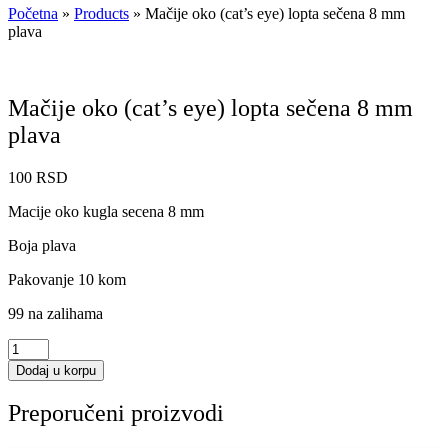
Početna
»
Products
»
Mačije oko (cat’s eye) lopta sečena 8 mm
plava
Mačije oko (cat’s eye) lopta sečena 8 mm
plava
100
RSD
Macije oko kugla secena 8 mm
Boja plava
Pakovanje 10 kom
99 na zalihama
Mačije
oko
Dodaj u korpu
(cat's
eye)
Preporučeni proizvodi
lopta
sečena