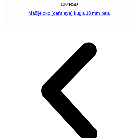
120
RSD
Mačije oko (cat’s eye) kugla 10 mm bela
POGLEDAJ