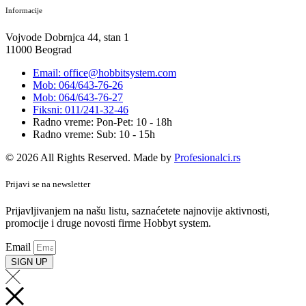
Informacije
Vojvode Dobrnjca 44, stan 1
11000 Beograd
Email: office@hobbitsystem.com
Mob: 064/643-76-26
Mob: 064/643-76-27
Fiksni: 011/241-32-46
Radno vreme: Pon-Pet: 10 - 18h
Radno vreme: Sub: 10 - 15h
© 2026 All Rights Reserved. Made by
Profesionalci.rs
Prijavi se na newsletter
Prijavljivanjem na našu listu, saznaćetete najnovije aktivnosti,
promocije i druge novosti firme Hobbyt system.
Email
SIGN UP