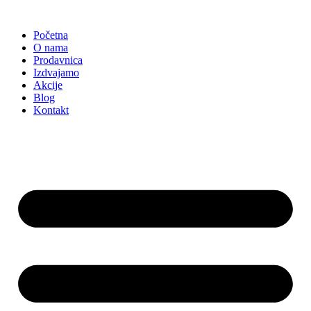
Skočite
na
Početna
sadržaj
O nama
Prodavnica
Izdvajamo
Akcije
Blog
Kontakt