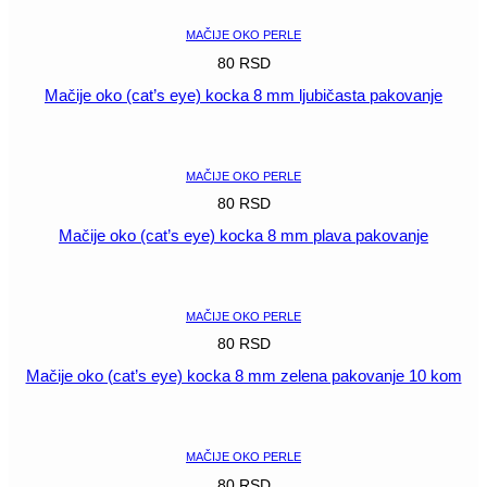
8
mm
MAČIJE OKO PERLE
plava
80
RSD
količina
Mačije oko (cat’s eye) kocka 8 mm ljubičasta pakovanje
POGLEDAJ
MAČIJE OKO PERLE
80
RSD
Mačije oko (cat’s eye) kocka 8 mm plava pakovanje
POGLEDAJ
MAČIJE OKO PERLE
80
RSD
Mačije oko (cat’s eye) kocka 8 mm zelena pakovanje 10 kom
POGLEDAJ
MAČIJE OKO PERLE
80
RSD