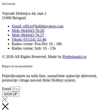
Informacije
Vojvode Dobrnjca 44, stan 1
11000 Beograd
Email: office@hobbitsystem.com
Mob: 064/643-76-26
Mob: 064/643-76-27
Fiksni: 011/241-32-46
Radno vreme: Pon-Pet: 10 - 18h
Radno vreme: Sub: 10 - 15h
© 2026 All Rights Reserved. Made by
Profesionalci.rs
Prijavi se na newsletter
Prijavljivanjem na našu listu, saznaćetete najnovije aktivnosti,
promocije i druge novosti firme Hobbyt system.
Email
SIGN UP