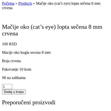
Početna
»
Products
»
Mačije oko (cat’s eye) lopta sečena 8 mm
crvena
Mačije oko (cat’s eye) lopta sečena 8 mm
crvena
100
RSD
Macije oko kugla secena 8 mm
Boja crvena
Pakovanje 10 kom
98 na zalihama
Mačije
oko
Dodaj u korpu
(cat's
eye)
Preporučeni proizvodi
lopta
sečena