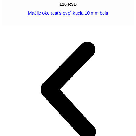
120
RSD
Mačije oko (cat’s eye) kugla 10 mm bela
POGLEDAJ