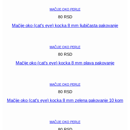
8
mm
MAČIJE OKO PERLE
crvena
80
RSD
količina
Mačije oko (cat’s eye) kocka 8 mm ljubičasta pakovanje
POGLEDAJ
MAČIJE OKO PERLE
80
RSD
Mačije oko (cat’s eye) kocka 8 mm plava pakovanje
POGLEDAJ
MAČIJE OKO PERLE
80
RSD
Mačije oko (cat’s eye) kocka 8 mm zelena pakovanje 10 kom
POGLEDAJ
MAČIJE OKO PERLE
80
RSD