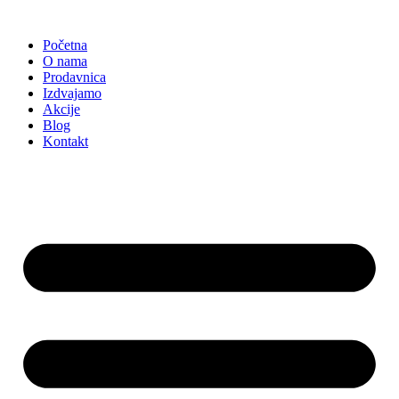
Skočite
na
Početna
sadržaj
O nama
Prodavnica
Izdvajamo
Akcije
Blog
Kontakt