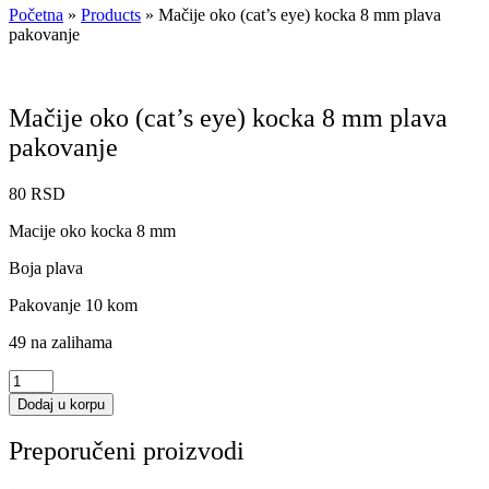
Početna
»
Products
»
Mačije oko (cat’s eye) kocka 8 mm plava
pakovanje
Mačije oko (cat’s eye) kocka 8 mm plava
pakovanje
80
RSD
Macije oko kocka 8 mm
Boja plava
Pakovanje 10 kom
49 na zalihama
Mačije
oko
Dodaj u korpu
(cat's
eye)
Preporučeni proizvodi
kocka
8