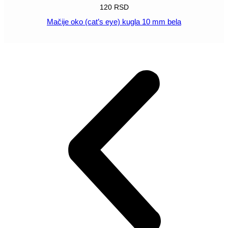
120
RSD
Mačije oko (cat’s eye) kugla 10 mm bela
POGLEDAJ