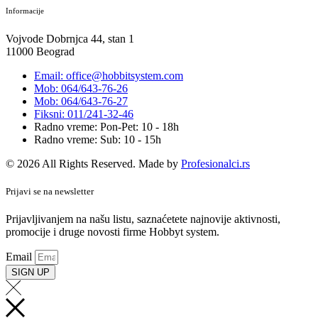
Informacije
Vojvode Dobrnjca 44, stan 1
11000 Beograd
Email: office@hobbitsystem.com
Mob: 064/643-76-26
Mob: 064/643-76-27
Fiksni: 011/241-32-46
Radno vreme: Pon-Pet: 10 - 18h
Radno vreme: Sub: 10 - 15h
© 2026 All Rights Reserved. Made by
Profesionalci.rs
Prijavi se na newsletter
Prijavljivanjem na našu listu, saznaćetete najnovije aktivnosti,
promocije i druge novosti firme Hobbyt system.
Email
SIGN UP