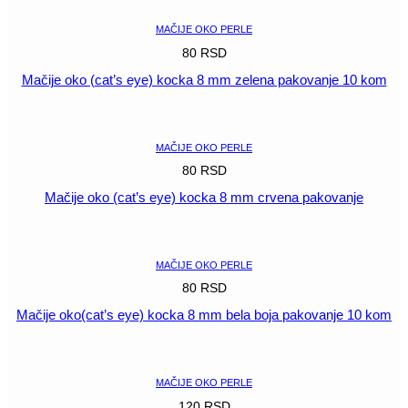
mm
plava
MAČIJE OKO PERLE
pakovanje
80
RSD
količina
Mačije oko (cat’s eye) kocka 8 mm zelena pakovanje 10 kom
POGLEDAJ
MAČIJE OKO PERLE
80
RSD
Mačije oko (cat’s eye) kocka 8 mm crvena pakovanje
POGLEDAJ
MAČIJE OKO PERLE
80
RSD
Mačije oko(cat’s eye) kocka 8 mm bela boja pakovanje 10 kom
POGLEDAJ
MAČIJE OKO PERLE
120
RSD