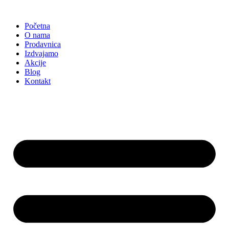
Skočite
na
Početna
sadržaj
O nama
Prodavnica
Izdvajamo
Akcije
Blog
Kontakt