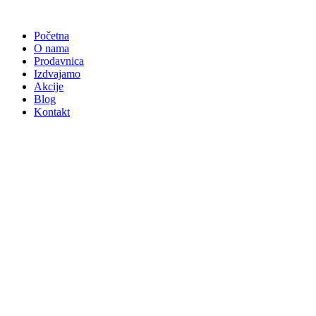
Skočite
na
Početna
sadržaj
O nama
Prodavnica
Izdvajamo
Akcije
Blog
Kontakt