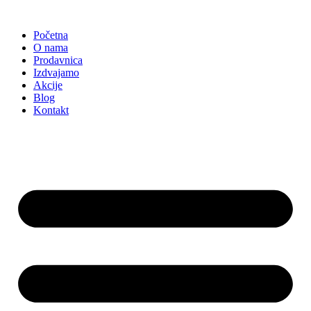
Skočite
na
Početna
sadržaj
O nama
Prodavnica
Izdvajamo
Akcije
Blog
Kontakt