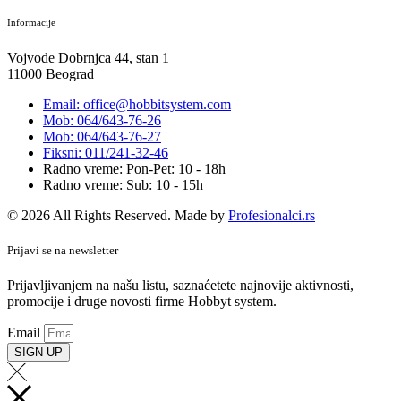
Informacije
Vojvode Dobrnjca 44, stan 1
11000 Beograd
Email: office@hobbitsystem.com
Mob: 064/643-76-26
Mob: 064/643-76-27
Fiksni: 011/241-32-46
Radno vreme: Pon-Pet: 10 - 18h
Radno vreme: Sub: 10 - 15h
© 2026 All Rights Reserved. Made by
Profesionalci.rs
Prijavi se na newsletter
Prijavljivanjem na našu listu, saznaćetete najnovije aktivnosti,
promocije i druge novosti firme Hobbyt system.
Email
SIGN UP