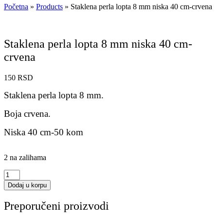
Početna
»
Products
»
Staklena perla lopta 8 mm niska 40 cm-crvena
Staklena perla lopta 8 mm niska 40 cm-
crvena
150
RSD
Staklena perla lopta 8 mm.
Boja crvena.
Niska 40 cm-50 kom
2 na zalihama
Staklena
perla
Dodaj u korpu
lopta
8
Preporučeni proizvodi
mm
niska