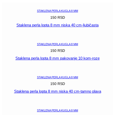
40
cm-
STAKLENA PERLA KUGLA 8 MM
crvena
150
RSD
količina
Staklena perla lopta 8 mm niska 40 cm-ljubičasta
POGLEDAJ
STAKLENA PERLA KUGLA 8 MM
150
RSD
Staklena perla lopta 8 mm pakovanje 10 kom-roze
POGLEDAJ
STAKLENA PERLA KUGLA 8 MM
150
RSD
Staklena perla lopta 8 mm niska 40 cm-tamno plava
POGLEDAJ
STAKLENA PERLA KUGLA 8 MM