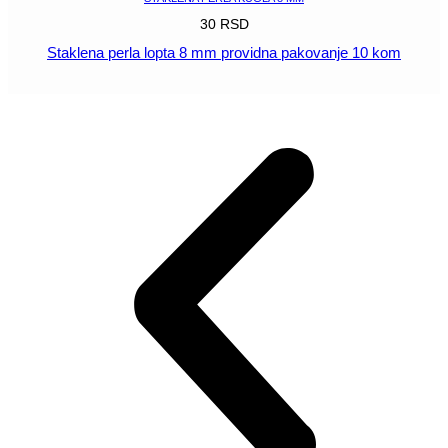
30
RSD
Staklena perla lopta 8 mm providna pakovanje 10 kom
POGLEDAJ