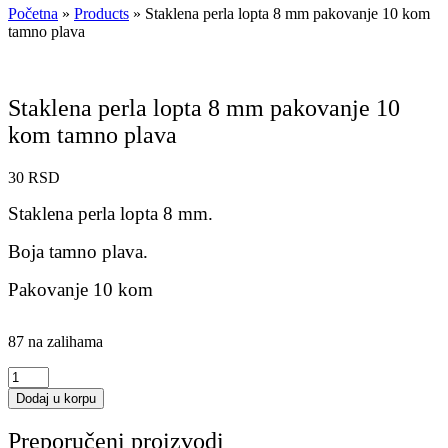
Početna
»
Products
»
Staklena perla lopta 8 mm pakovanje 10 kom
tamno plava
Staklena perla lopta 8 mm pakovanje 10
kom tamno plava
30
RSD
Staklena perla lopta 8 mm.
Boja tamno plava.
Pakovanje 10 kom
87 na zalihama
Staklena
perla
Dodaj u korpu
lopta
8
Preporučeni proizvodi
mm