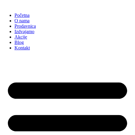
Skočite
na
Početna
sadržaj
O nama
Prodavnica
Izdvajamo
Akcije
Blog
Kontakt