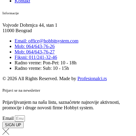
Kontakt
Informacije
Vojvode Dobrnjca 44, stan 1
11000 Beograd
Email: office@hobbitsystem.com
Mob: 064/643-76-26
Mob: 064/643-76-27
Fiksni: 011/241-32-46
Radno vreme: Pon-Pet: 10 - 18h
Radno vreme: Sub: 10 - 15h
© 2026 All Rights Reserved. Made by
Profesionalci.rs
Prijavi se na newsletter
Prijavljivanjem na našu listu, saznaćetete najnovije aktivnosti,
promocije i druge novosti firme Hobbyt system.
Email
SIGN UP