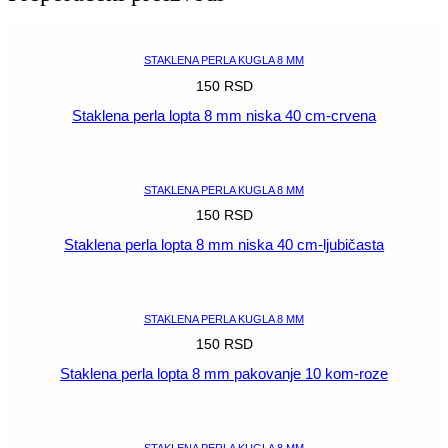
pakovanje
10
kom
STAKLENA PERLA KUGLA 8 MM
tamno
150
RSD
plava
količina
Staklena perla lopta 8 mm niska 40 cm-crvena
POGLEDAJ
STAKLENA PERLA KUGLA 8 MM
150
RSD
Staklena perla lopta 8 mm niska 40 cm-ljubičasta
POGLEDAJ
STAKLENA PERLA KUGLA 8 MM
150
RSD
Staklena perla lopta 8 mm pakovanje 10 kom-roze
POGLEDAJ
STAKLENA PERLA KUGLA 8 MM