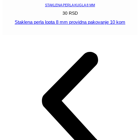
STAKLENA PERLA KUGLA 8 MM
30
RSD
Staklena perla lopta 8 mm providna pakovanje 10 kom
POGLEDAJ