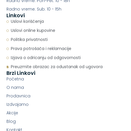
Radno vreme: Pon-Pet: 10 - 18h
Radno vreme: Sub: 10 - 15h
Linkovi
Uslovi korišćenja
Uslovi online kupovine
Politika privatnosti
Prava potrošača i reklamacije
Izjava o odricanju od odgovornosti
Preuzmite obrazac za odustanak od ugovora
Brzi Linkovi
Početna
O nama
Prodavnica
Izdvajamo
Akcije
Blog
Kontakt