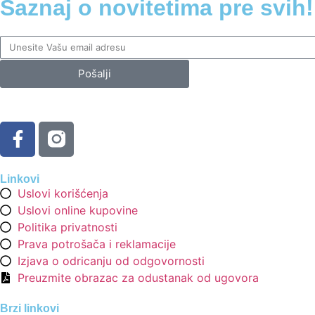
Saznaj o novitetima pre svih!
Pošalji
Linkovi
Uslovi korišćenja
Uslovi online kupovine
Politika privatnosti
Prava potrošača i reklamacije
Izjava o odricanju od odgovornosti
Preuzmite obrazac za odustanak od ugovora
Brzi linkovi