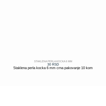
STAKLENA PERLA KOCKA 6 MM
30
RSD
Staklena perla kocka 6 mm crna pakovanje 10 kom
POGLEDAJ