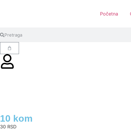
Početna
10 kom
30
RSD