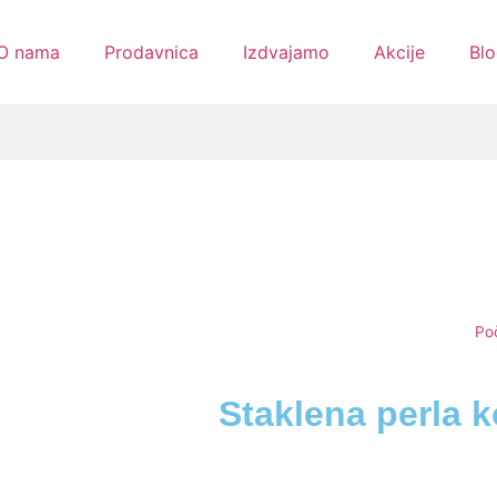
O nama
Prodavnica
Izdvajamo
Akcije
Blo
Po
Staklena perla 