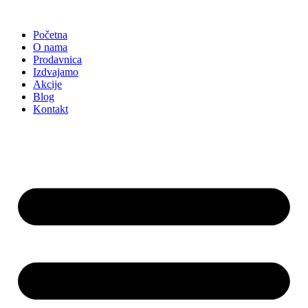
Skočite
na
Početna
sadržaj
O nama
Prodavnica
Izdvajamo
Akcije
Blog
Kontakt