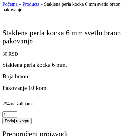
Početna
»
Products
»
Staklena perla kocka 6 mm svetlo braon
pakovanje
Staklena perla kocka 6 mm svetlo braon
pakovanje
30
RSD
Staklena perla kocka 6 mm.
Boja braon.
Pakovanje 10 kom
294 na zalihama
Staklena
perla
Dodaj u korpu
kocka
6
Preporučeni proizvodi
mm