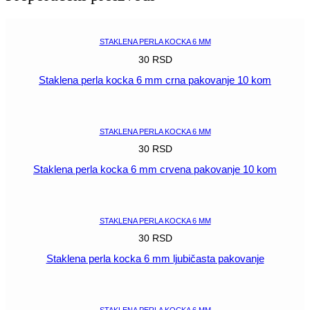
svetlo
braon
pakovanje
STAKLENA PERLA KOCKA 6 MM
količina
30
RSD
Staklena perla kocka 6 mm crna pakovanje 10 kom
POGLEDAJ
STAKLENA PERLA KOCKA 6 MM
30
RSD
Staklena perla kocka 6 mm crvena pakovanje 10 kom
POGLEDAJ
STAKLENA PERLA KOCKA 6 MM
30
RSD
Staklena perla kocka 6 mm ljubičasta pakovanje
POGLEDAJ
STAKLENA PERLA KOCKA 6 MM