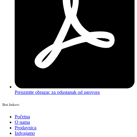
Preuzmite obrazac za odustanak od ugovora
Brzi linkovi
Početna
O nama
Prodavnica
Izdvajamo