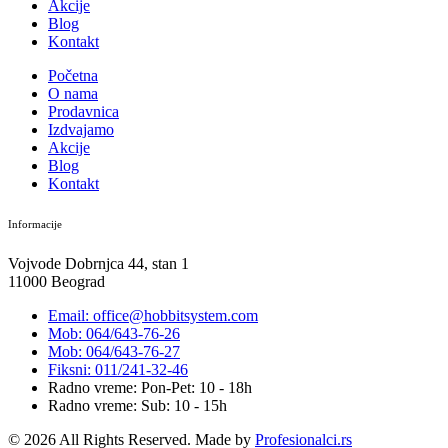
Akcije
Blog
Kontakt
Početna
O nama
Prodavnica
Izdvajamo
Akcije
Blog
Kontakt
Informacije
Vojvode Dobrnjca 44, stan 1
11000 Beograd
Email: office@hobbitsystem.com
Mob: 064/643-76-26
Mob: 064/643-76-27
Fiksni: 011/241-32-46
Radno vreme: Pon-Pet: 10 - 18h
Radno vreme: Sub: 10 - 15h
© 2026 All Rights Reserved. Made by
Profesionalci.rs