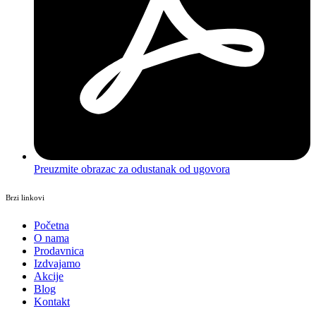
Preuzmite obrazac za odustanak od ugovora
Brzi linkovi
Početna
O nama
Prodavnica
Izdvajamo
Akcije
Blog
Kontakt