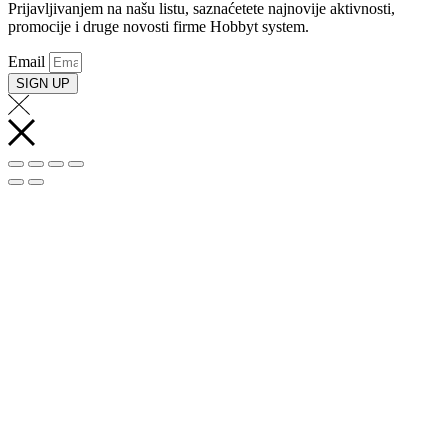
Prijavljivanjem na našu listu, saznaćetete najnovije aktivnosti,
promocije i druge novosti firme Hobbyt system.
Email
SIGN UP