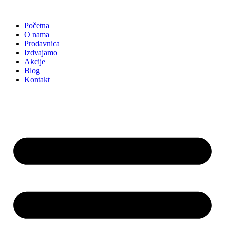
Skočite
na
Početna
sadržaj
O nama
Prodavnica
Izdvajamo
Akcije
Blog
Kontakt