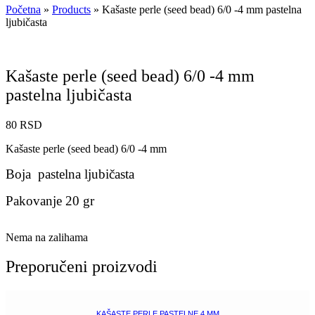
Početna
»
Products
»
Kašaste perle (seed bead) 6/0 -4 mm pastelna
ljubičasta
Kašaste perle (seed bead) 6/0 -4 mm
pastelna ljubičasta
80
RSD
Kašaste perle (seed bead) 6/0 -4 mm
Boja pastelna ljubičasta
Pakovanje 20 gr
Nema na zalihama
Preporučeni proizvodi
KAŠASTE PERLE PASTELNE 4 MM