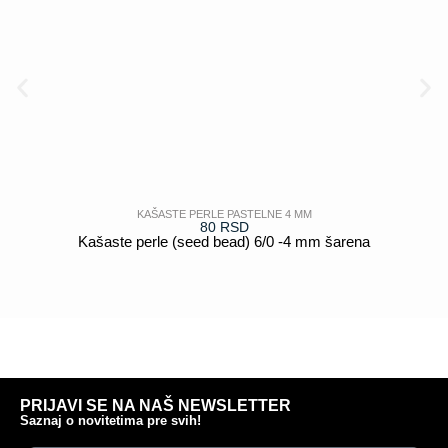
KAŠASTE PERLE PASTELNE 4 MM
80
RSD
Kašaste perle (seed bead) 6/0 -4 mm šarena
POGLEDAJ
PRIJAVI SE NA NAŠ NEWSLETTER
Saznaj o novitetima pre svih!