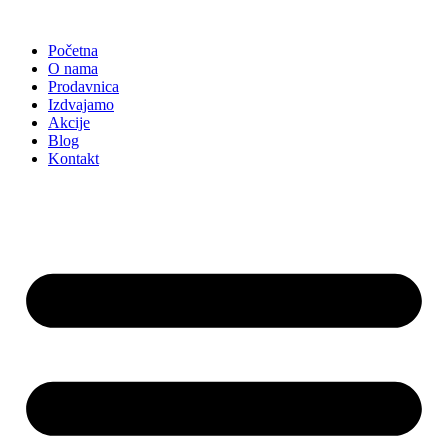
Skočite
na
Početna
sadržaj
O nama
Prodavnica
Izdvajamo
Akcije
Blog
Kontakt