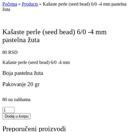
Početna
»
Products
»
Kašaste perle (seed bead) 6/0 -4 mm pastelna
žuta
Kašaste perle (seed bead) 6/0 -4 mm
pastelna žuta
80
RSD
Kašaste perle (seed bead) 6/0 -4 mm
Boja pastelna žuta
Pakovanje 20 gr
80 na zalihama
Kašaste
perle
Dodaj u korpu
(seed
bead)
Preporučeni proizvodi
6/0