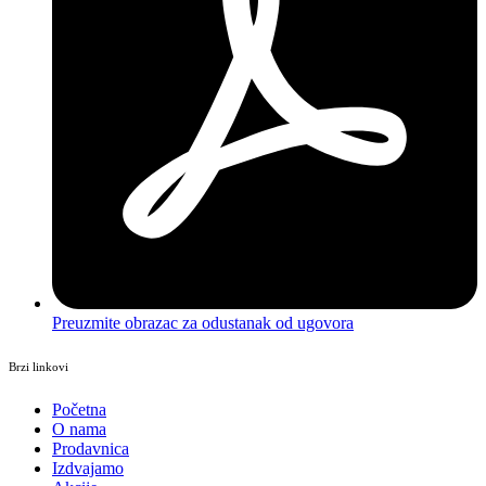
Preuzmite obrazac za odustanak od ugovora
Brzi linkovi
Početna
O nama
Prodavnica
Izdvajamo