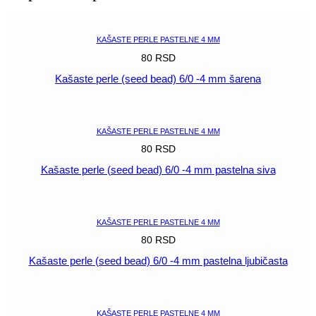
-4
mm
pastelna
KAŠASTE PERLE PASTELNE 4 MM
žuta
80
RSD
količina
Kašaste perle (seed bead) 6/0 -4 mm šarena
POGLEDAJ
KAŠASTE PERLE PASTELNE 4 MM
80
RSD
Kašaste perle (seed bead) 6/0 -4 mm pastelna siva
POGLEDAJ
KAŠASTE PERLE PASTELNE 4 MM
80
RSD
Kašaste perle (seed bead) 6/0 -4 mm pastelna ljubičasta
POGLEDAJ
KAŠASTE PERLE PASTELNE 4 MM