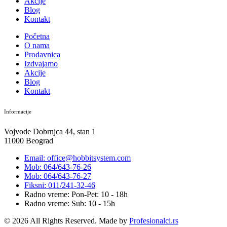
Akcije
Blog
Kontakt
Početna
O nama
Prodavnica
Izdvajamo
Akcije
Blog
Kontakt
Informacije
Vojvode Dobrnjca 44, stan 1
11000 Beograd
Email: office@hobbitsystem.com
Mob: 064/643-76-26
Mob: 064/643-76-27
Fiksni: 011/241-32-46
Radno vreme: Pon-Pet: 10 - 18h
Radno vreme: Sub: 10 - 15h
© 2026 All Rights Reserved. Made by
Profesionalci.rs