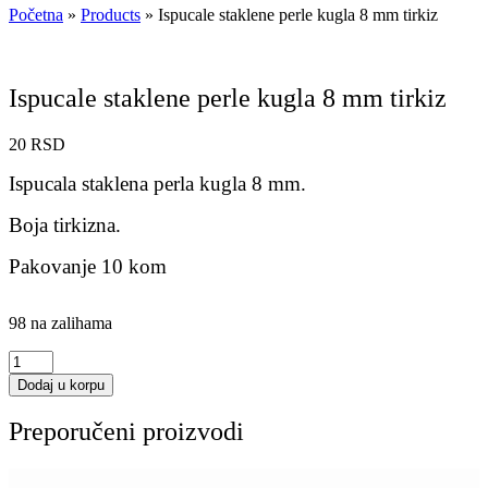
Početna
»
Products
»
Ispucale staklene perle kugla 8 mm tirkiz
Ispucale staklene perle kugla 8 mm tirkiz
20
RSD
Ispucala staklena perla kugla 8 mm.
Boja tirkizna.
Pakovanje 10 kom
98 na zalihama
Ispucale
staklene
Dodaj u korpu
perle
kugla
Preporučeni proizvodi
8
mm
tirkiz