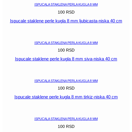
količina
ISPUCALA STAKLENA PERLA KUGLA 8 MM
100
RSD
Ispucale staklene perle kugla 8 mm ljubicasta-niska 40 cm
POGLEDAJ
ISPUCALA STAKLENA PERLA KUGLA 8 MM
100
RSD
Ispucale staklene perle kugla 8 mm siva-niska 40 cm
POGLEDAJ
ISPUCALA STAKLENA PERLA KUGLA 8 MM
100
RSD
Ispucale staklene perle kugla 8 mm tirkiz-niska 40 cm
POGLEDAJ
ISPUCALA STAKLENA PERLA KUGLA 8 MM
100
RSD