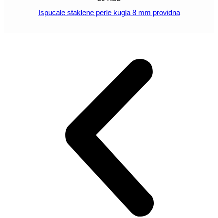
Ispucale staklene perle kugla 8 mm providna
POGLEDAJ