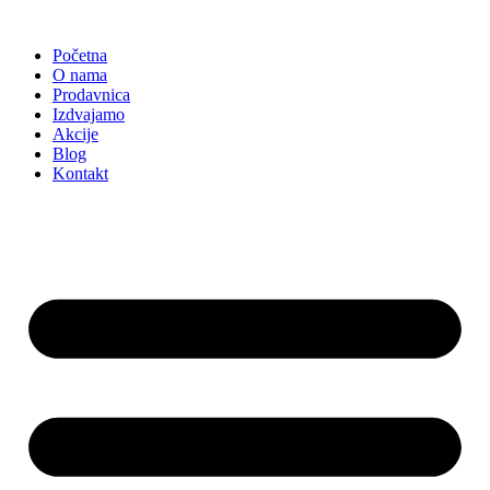
Skočite
na
Početna
sadržaj
O nama
Prodavnica
Izdvajamo
Akcije
Blog
Kontakt