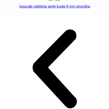
Ispucale staklene perle kugla 8 mm providna
POGLEDAJ