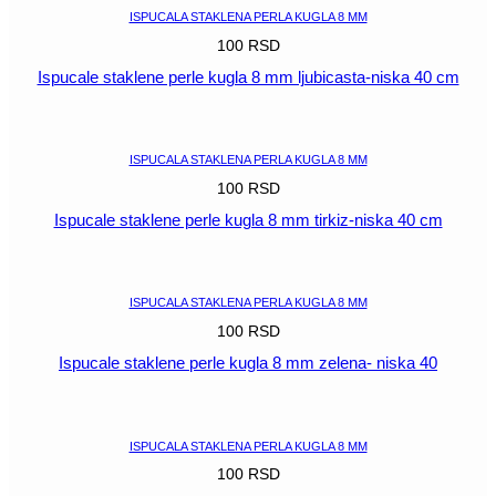
količina
ISPUCALA STAKLENA PERLA KUGLA 8 MM
100
RSD
Ispucale staklene perle kugla 8 mm ljubicasta-niska 40 cm
POGLEDAJ
ISPUCALA STAKLENA PERLA KUGLA 8 MM
100
RSD
Ispucale staklene perle kugla 8 mm tirkiz-niska 40 cm
POGLEDAJ
ISPUCALA STAKLENA PERLA KUGLA 8 MM
100
RSD
Ispucale staklene perle kugla 8 mm zelena- niska 40
POGLEDAJ
ISPUCALA STAKLENA PERLA KUGLA 8 MM
100
RSD