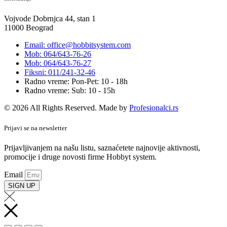
Vojvode Dobrnjca 44, stan 1
11000 Beograd
Email: office@hobbitsystem.com
Mob: 064/643-76-26
Mob: 064/643-76-27
Fiksni: 011/241-32-46
Radno vreme: Pon-Pet: 10 - 18h
Radno vreme: Sub: 10 - 15h
© 2026 All Rights Reserved. Made by
Profesionalci.rs
Prijavi se na newsletter
Prijavljivanjem na našu listu, saznaćetete najnovije aktivnosti,
promocije i druge novosti firme Hobbyt system.
Email
SIGN UP