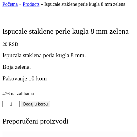
Početna
»
Products
»
Ispucale staklene perle kugla 8 mm zelena
Ispucale staklene perle kugla 8 mm zelena
20
RSD
Ispucala staklena perla kugla 8 mm.
Boja zelena.
Pakovanje 10 kom
476 na zalihama
Ispucale
Dodaj u korpu
staklene
perle
kugla
Preporučeni proizvodi
8
mm
zelena