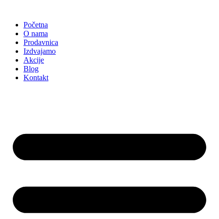
Skočite
na
Početna
sadržaj
O nama
Prodavnica
Izdvajamo
Akcije
Blog
Kontakt