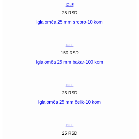
količina
IGLE
25
RSD
Igla omča 25 mm srebro-10 kom
POGLEDAJ
IGLE
150
RSD
Igla omča 25 mm bakar-100 kom
POGLEDAJ
IGLE
25
RSD
Igla omča 25 mm čelik-10 kom
POGLEDAJ
IGLE
25
RSD