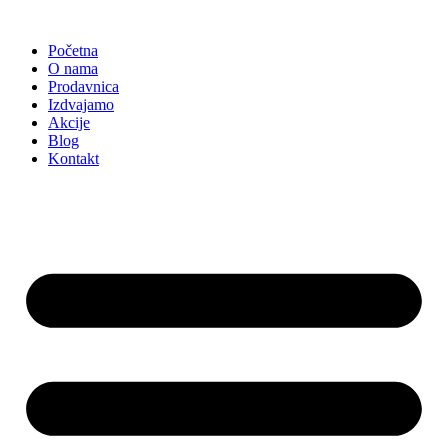
Skočite
na
Početna
sadržaj
O nama
Prodavnica
Izdvajamo
Akcije
Blog
Kontakt