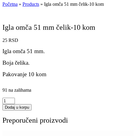
Početna
»
Products
»
Igla omča 51 mm čelik-10 kom
Igla omča 51 mm čelik-10 kom
25
RSD
Igla omča 51 mm.
Boja čelika.
Pakovanje 10 kom
91 na zalihama
Igla
omča
Dodaj u korpu
51
mm
Preporučeni proizvodi
čelik-
10
kom